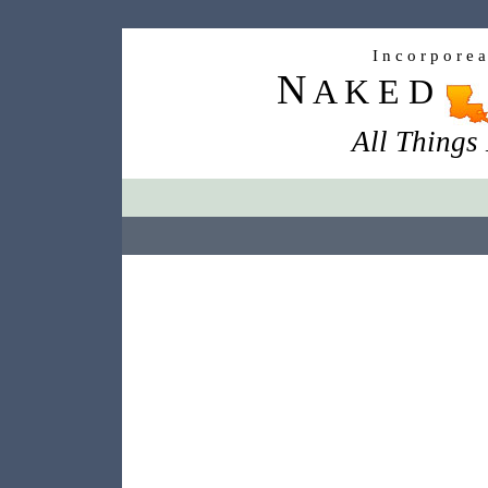
I n c o r p o r e 
N
A K E D
All Things